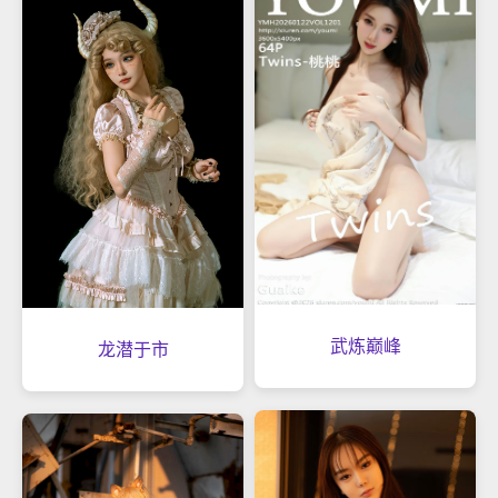
武炼巅峰
龙潜于市