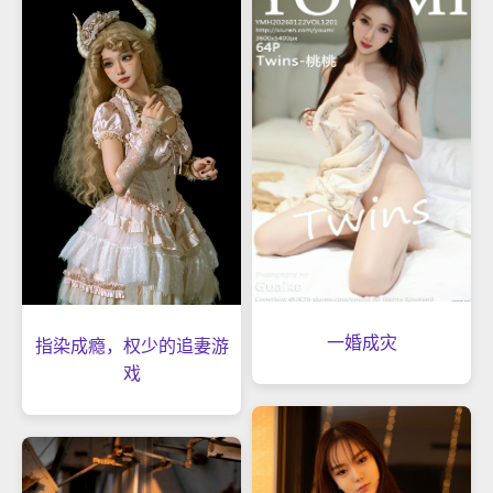
一婚成灾
指染成瘾，权少的追妻游
戏