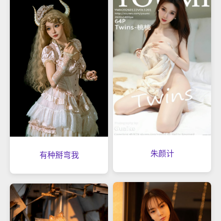
朱颜计
有种掰弯我