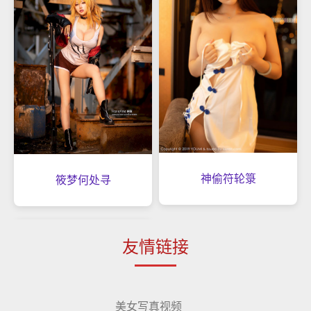
神偷符轮箓
筱梦何处寻
友情链接
美女写真视频