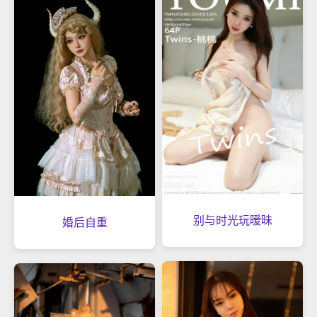
别与时光玩暧昧
婚后自重