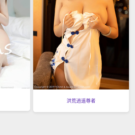
洪荒逍遥尊者