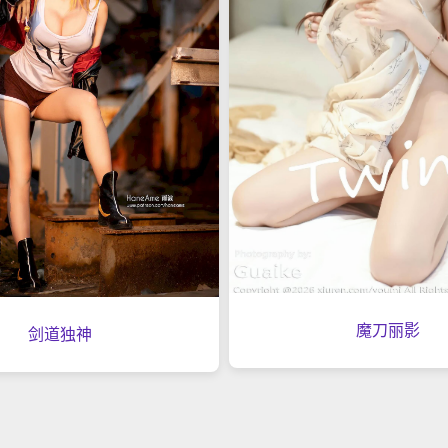
魔刀丽影
剑道独神