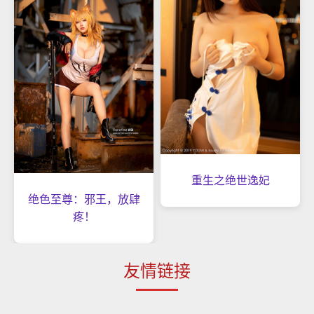
重生之绝世逸妃
绝色至尊：邪王，放肆
疼！
友情链接