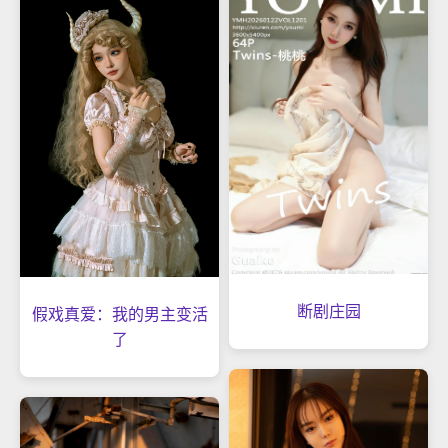
断剧庄园
假戏真爱：我的男主变活
了