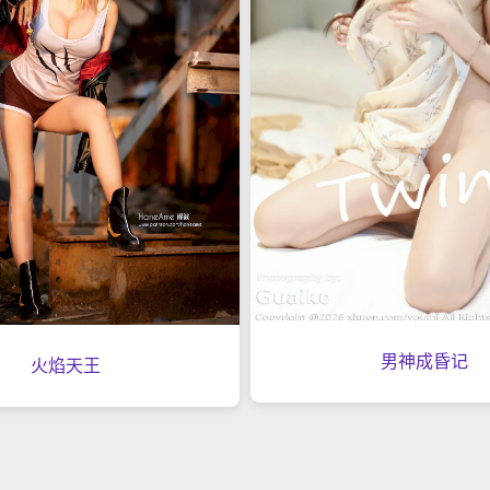
男神成昏记
火焰天王