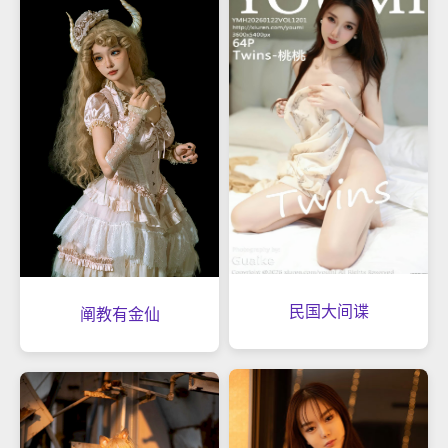
民国大间谍
阐教有金仙