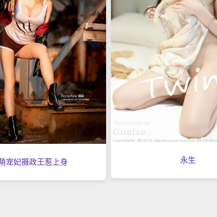
永生
萌宠妃摄政王惹上身