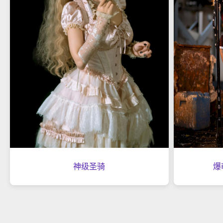
神级圣骑
爆